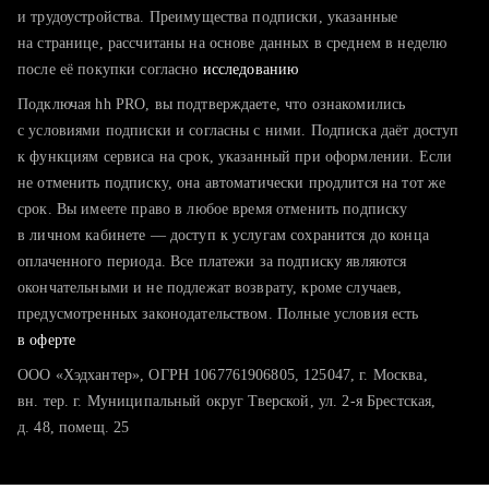
тратите много времени на поиск и вручную поднимаете
и трудоустройства. Преимущества подписки, указанные
резюме
на странице, рассчитаны на основе данных в среднем в неделю
после её покупки согласно
хотите сравнить себя с конкурентами и оценить шансы
исследованию
Подключая hh PRO, вы подтверждаете, что ознакомились
с условиями подписки и согласны с ними. Подписка даёт доступ
к функциям сервиса на срок, указанный при оформлении. Если
не отменить подписку, она автоматически продлится на тот же
срок. Вы имеете право в любое время отменить подписку
в личном кабинете — доступ к услугам сохранится до конца
оплаченного периода. Все платежи за подписку являются
окончательными и не подлежат возврату, кроме случаев,
предусмотренных законодательством. Полные условия есть
в оферте
ООО «Хэдхантер», ОГРН 1067761906805, 125047, г. Москва,
вн. тер. г. Муниципальный округ Тверской, ул. 2-я Брестская,
д. 48, помещ. 25