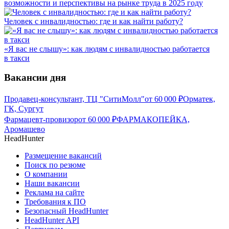
возможности и перспективы на рынке труда в 2025 году
Человек с инвалидностью: где и как найти работу?
«Я вас не слышу»: как людям с инвалидностью работается
в такси
Вакансии дня
Продавец-консультант, ТЦ "СитиМолл"
от
60 000
₽
Орматек,
ГК, Сургут
Фармацевт-провизор
от
60 000
₽
ФАРМАКОПЕЙКА,
Аромашево
HeadHunter
Размещение вакансий
Поиск по резюме
О компании
Наши вакансии
Реклама на сайте
Требования к ПО
Безопасный HeadHunter
HeadHunter API