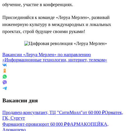
обучение, участие в конференциях.
Присоединяйся к команде «Леруа Мерлен», развивай
инженерную культуру в международных и локальных
проектах, строй будущее своими руками!
Вакансии «Леруа Мерлен» по направлению
«Информационные технологии, интернет, телеком»
Вакансии дня
Продавец-консультант, ТЦ "СитиМолл"
от
60 000
₽
Орматек,
ГК, Сургут
Фармацевт-провизор
от
60 000
₽
ФАРМАКОПЕЙКА,
Аромашево