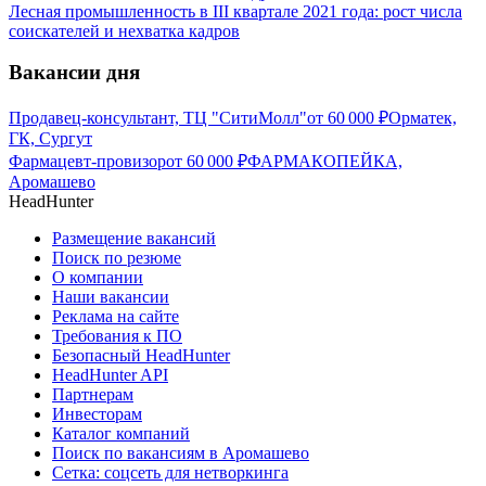
Лесная промышленность в III квартале 2021 года: рост числа
соискателей и нехватка кадров
Вакансии дня
Продавец-консультант, ТЦ "СитиМолл"
от
60 000
₽
Орматек,
ГК, Сургут
Фармацевт-провизор
от
60 000
₽
ФАРМАКОПЕЙКА,
Аромашево
HeadHunter
Размещение вакансий
Поиск по резюме
О компании
Наши вакансии
Реклама на сайте
Требования к ПО
Безопасный HeadHunter
HeadHunter API
Партнерам
Инвесторам
Каталог компаний
Поиск по вакансиям в Аромашево
Сетка: соцсеть для нетворкинга