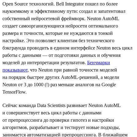
Open Source технологий. Bell Integrator пошел по более
наукоемкому и эффективному пути: создал и запатентовал
собственный нейросетевой фреймворк. Neuton AutoML
создает самоорганизующиеся нейросети оптимального
размера и точности, которые не нуждаются в тонкой
настройке. Это позволяет клиентам без технического
бэкграунда проводить в едином интерфейсе Neuton весь цикл
работы с данными — от подготовки данных и обучения
моделей до интерпретации результатов.
Бенчмарки
показывают
, что Neuton при равной точности моделей
на порядок быстрее других AutoML-решений, а модели
Neuton от 3 до 1000 (!) раз меньше аналогов на Google
TensorFlow.
Сейчас команда Data Scientists развивает Neuton AutoML
и совершенствует весь цикл работы с данными
от препроцессинга до проверки гипотез и настройки
алгоритмов, разрабатывает и тестирует новые подходы,
занимается автоматизацией препроцессинга. В ближайшем