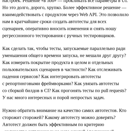
настроек. Решение «в лоб» — прокликать все параметры в UI.
Но это долго, дорого, хрупко. Более эффективное решение —
взаимодействовать с продуктом через Web API. Это позволило
нам в кратчайшие сроки создать автотесты для всех
сценариев, оперативно вносить изменения и снять ношу
регрессионного тестирования с ручных тестировщиков.
Как сделать так, чтобы тесты, запускаемые параллельно ради
уменьшения общего времени запуска, не мешали друг другу?
Как измерить покрытие продукта в целом и отдельных
пользовательских сценариев в частности? Как отслеживать
падения сервисов? Как интегрировать автотесты
с репортинговыми фреймворками? Как увязать автотесты
со сборкой билдов в CI? Как прогонять тесты по pull requests?
У нас много интересных и порой непростых задач.
Нужно обратить внимание на качество самих автотестов. Кто
сторожит сторожей? Какому автотесту можно доверять?
Автотест должен быть эффективным по критерию