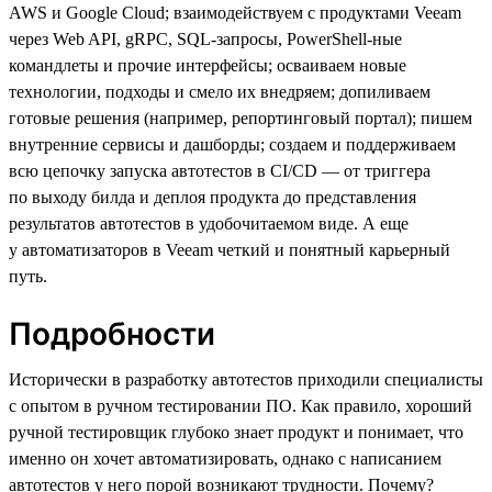
AWS и Google Cloud; взаимодействуем с продуктами Veeam
через Web API, gRPC, SQL-запросы, PowerShell-ные
командлеты и прочие интерфейсы; осваиваем новые
технологии, подходы и смело их внедряем; допиливаем
готовые решения (например, репортинговый портал); пишем
внутренние сервисы и дашборды; создаем и поддерживаем
всю цепочку запуска автотестов в CI/CD — от триггера
по выходу билда и деплоя продукта до представления
результатов автотестов в удобочитаемом виде. А еще
у автоматизаторов в Veeam четкий и понятный карьерный
путь.
Подробности
Исторически в разработку автотестов приходили специалисты
с опытом в ручном тестировании ПО. Как правило, хороший
ручной тестировщик глубоко знает продукт и понимает, что
именно он хочет автоматизировать, однако с написанием
автотестов у него порой возникают трудности. Почему?