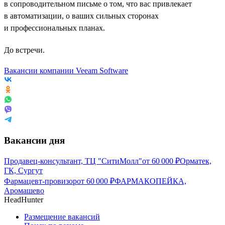
в сопроводительном письме о том, что вас привлекает
в автоматизации, о ваших сильных сторонах
и профессиональных планах.
До встречи.
Вакансии компании Veeam Software
Вакансии дня
Продавец-консультант, ТЦ "СитиМолл"
от
60 000
₽
Орматек,
ГК, Сургут
Фармацевт-провизор
от
60 000
₽
ФАРМАКОПЕЙКА,
Аромашево
HeadHunter
Размещение вакансий