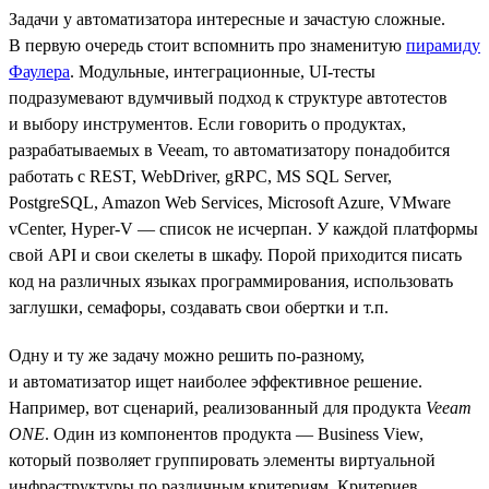
Задачи у автоматизатора интересные и зачастую сложные.
В первую очередь стоит вспомнить про знаменитую
пирамиду
Фаулера
. Модульные, интеграционные, UI-тесты
подразумевают вдумчивый подход к структуре автотестов
и выбору инструментов. Если говорить о продуктах,
разрабатываемых в Veeam, то автоматизатору понадобится
работать с REST, WebDriver, gRPC, MS SQL Server,
PostgreSQL, Amazon Web Services, Microsoft Azure, VMware
vCenter, Hyper-V — список не исчерпан. У каждой платформы
свой API и свои скелеты в шкафу. Порой приходится писать
код на различных языках программирования, использовать
заглушки, семафоры, создавать свои обертки и т.п.
Одну и ту же задачу можно решить по-разному,
и автоматизатор ищет наиболее эффективное решение.
Например, вот сценарий, реализованный для продукта
Veeam
ONE
. Один из компонентов продукта — Business View,
который позволяет группировать элементы виртуальной
инфраструктуры по различным критериям. Критериев