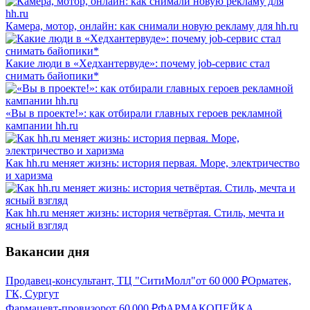
Камера, мотор, онлайн: как снимали новую рекламу для hh.ru
Какие люди в «Хедхантервуде»: почему job-сервис стал
снимать байопики*
«Вы в проекте!»: как отбирали главных героев рекламной
кампании hh.ru
Как hh.ru меняет жизнь: история первая. Море, электричество
и харизма
Как hh.ru меняет жизнь: история четвёртая. Стиль, мечта и
ясный взгляд
Вакансии дня
Продавец-консультант, ТЦ "СитиМолл"
от
60 000
₽
Орматек,
ГК, Сургут
Фармацевт-провизор
от
60 000
₽
ФАРМАКОПЕЙКА,