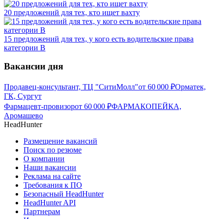
20 предложений для тех, кто ищет вахту
15 предложений для тех, у кого есть водительские права
категории В
Вакансии дня
Продавец-консультант, ТЦ "СитиМолл"
от
60 000
₽
Орматек,
ГК, Сургут
Фармацевт-провизор
от
60 000
₽
ФАРМАКОПЕЙКА,
Аромашево
HeadHunter
Размещение вакансий
Поиск по резюме
О компании
Наши вакансии
Реклама на сайте
Требования к ПО
Безопасный HeadHunter
HeadHunter API
Партнерам