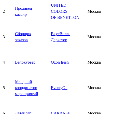
UNITED
Продавец-
2
COLORS
Москва
кассир
OF BENETTON
Сборщик
ВкусВилл.
3
Москва
заказов
Даркстор
4
Велокурьер
Ozon fresh
Москва
Младший
5
координатор
EventyOn
Москва
мероприятий
6
Детейлер
CARBASE
Москва