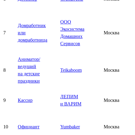
ООО
Домработник
Экосистема
7
или
Москва
Домашних
домработница
Сервисов
Аниматор/
ведущий
8
Teikaboom
Москва
на детские
праздники
ЛЕПИМ
9
Кассир
Москва
и ВАРИМ
10
Официант
Yumbaker
Москва