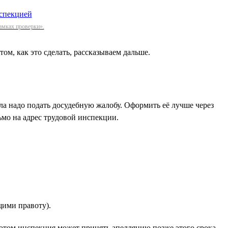
амках проверки».
ом, как это сделать, рассказываем дальше.
ала надо подать досудебную жалобу. Оформить её лучше через
ьмо на адрес трудовой инспекции.
щими правоту).
этом инспекция может принять апелляцию позже этого срока,