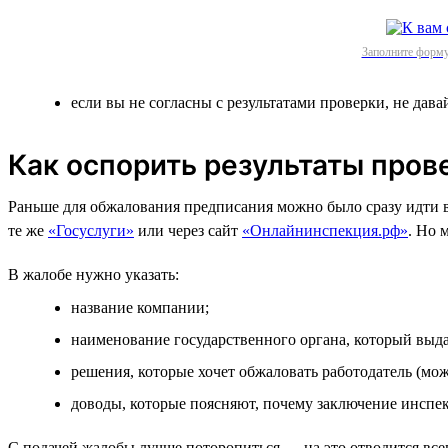
Заполните форму
если вы не согласны с результатами проверки, не дава
Как оспорить результаты пров
Раньше для обжалования предписания можно было сразу идти в 
те же
«Госуслуги»
или через сайт
«Онлайнинспекция.рф»
. Но 
В жалобе нужно указать:
название компании;
наименование государственного органа, который выд
решения, которые хочет обжаловать работодатель (мо
доводы, которые поясняют, почему заключение инспе
С подачей жалобы лучше поторопиться — на это отводится все