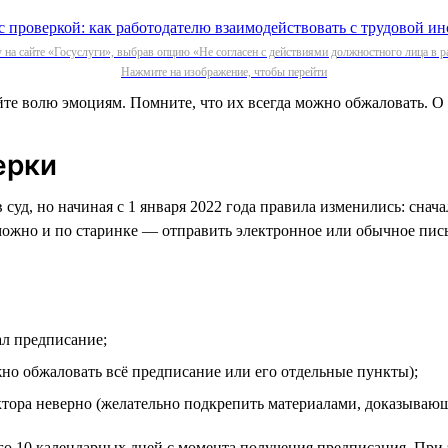
 на сайте «Госуслуги», выбрав опцию «Не согласен с действиями должностного лица в р
Нажмите на изображение, чтобы перейти
йте волю эмоциям. Помните, что их всегда можно обжаловать. О т
ерки
суд, но начиная с 1 января 2022 года правила изменились: снач
можно и по старинке — отправить электронное или обычное пис
ал предписание;
жно обжаловать всё предписание или его отдельные пункты);
ктора неверно (желательно подкрепить материалами, доказываю
го 10 календарных дней с момента получения предписания. При 