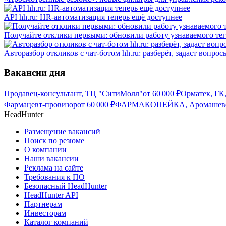
API hh.ru: HR-автоматизация теперь ещё доступнее
Получайте отклики первыми: обновили работу узнаваемого тег
Авторазбор откликов с чат-ботом hh.ru: разберёт, задаст вопро
Вакансии дня
Продавец-консультант, ТЦ "СитиМолл"
от
60 000
₽
Орматек, ГК
Фармацевт-провизор
от
60 000
₽
ФАРМАКОПЕЙКА, Аромашев
HeadHunter
Размещение вакансий
Поиск по резюме
О компании
Наши вакансии
Реклама на сайте
Требования к ПО
Безопасный HeadHunter
HeadHunter API
Партнерам
Инвесторам
Каталог компаний