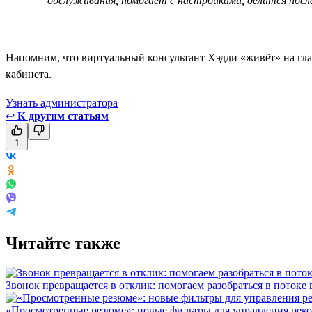
обслуживания, помогает с настройками, делится посл
Напомним, что виртуальный консультант Хэдди «живёт» на гла
кабинета.
Узнать администратора
↩
К другим статьям
1
Читайте также
Звонок превращается в отклик: помогаем разобраться в потоке
«Просмотренные резюме»: новые фильтры для управления реко