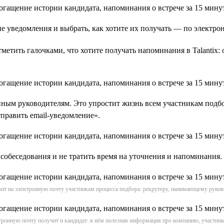
ие уведомления и выбрать, как хотите их получать — по электро
тить галочками, что хотите получать напоминания в Talantix: о
ным руководителям. Это упростит жизнь всем участникам подбо
тправить email-уведомление».
собеседования и не тратить время на уточнения и напоминания.
вит на электронную почту участникам процесса подбора: рекрутеру, нанимающему руко
ронную почту получит и кандидат: в нём полезная информация про компанию, участник