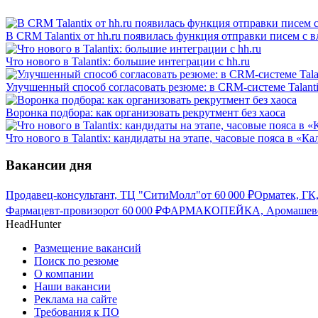
В CRM Talantix от hh.ru появилась функция отправки писем с
Что нового в Talantix: большие интеграции с hh.ru
Улучшенный способ согласовать резюме: в CRM-системе Talant
Воронка подбора: как организовать рекрутмент без хаоса
Что нового в Talantix: кандидаты на этапе, часовые пояса в «К
Вакансии дня
Продавец-консультант, ТЦ "СитиМолл"
от
60 000
₽
Орматек, ГК
Фармацевт-провизор
от
60 000
₽
ФАРМАКОПЕЙКА, Аромашев
HeadHunter
Размещение вакансий
Поиск по резюме
О компании
Наши вакансии
Реклама на сайте
Требования к ПО