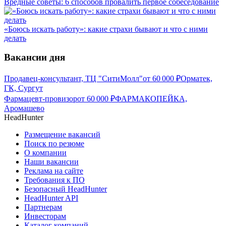
Вредные советы: 6 способов провалить первое собеседование
«Боюсь искать работу»: какие страхи бывают и что с ними
делать
Вакансии дня
Продавец-консультант, ТЦ "СитиМолл"
от
60 000
₽
Орматек,
ГК, Сургут
Фармацевт-провизор
от
60 000
₽
ФАРМАКОПЕЙКА,
Аромашево
HeadHunter
Размещение вакансий
Поиск по резюме
О компании
Наши вакансии
Реклама на сайте
Требования к ПО
Безопасный HeadHunter
HeadHunter API
Партнерам
Инвесторам
Каталог компаний