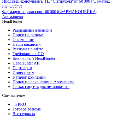
Продавец-консультант, ТЦ "СитиМолл"
от
60 000
₽
Орматек,
ГК, Сургут
Фармацевт-провизор
от
60 000
₽
ФАРМАКОПЕЙКА,
Аромашево
HeadHunter
Размещение вакансий
Поиск по резюме
О компании
Наши вакансии
Реклама на сайте
Требования к ПО
Безопасный HeadHunter
HeadHunter API
Партнерам
Инвесторам
Каталог компаний
Поиск по вакансиям в Аромашево
Сетка: соцсеть для нетворкинга
Соискателям
hh PRO
Готовое резюме
Все сервисы