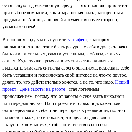
безопасную и дружелюбную среду — это такой же приоритет
при выборе компании, как и заработная плата, которую там
предлагают. А иногда первый аргумент весомее второго,
уж мы-то знаем!
В прошлом году мы выпустили
манифест
, в котором
напомнили, что не стоит брать ресурсы у себя в долг, стараясь
быть самым сильным, самым успешным, в общем, самым-
самым. Куда лучше время от времени останавливаться,
выдыхать, замечать сигналы своего организма, разрешать себе
быть уставшим и переключать свой интерес на что-то другое,
делать то, что действительно хочется, а не то, что надо.
Новый
проект «День заботы на работе»
стал логичным
продолжением, потому что от заботы о себе взять выходной
или перерыв нельзя. Наш проект не только подскажет, как
быть бережным к себе и не перегореть в реальности, полной
вызовов и задач, но и покажет, что делают для людей
в крупных компаниях, чтобы они чувствовали себя
в гармонии с собой и с миром (маленький спойлер: hh.ru