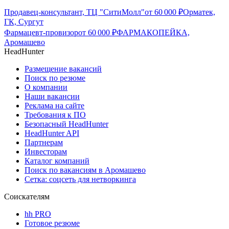
Продавец-консультант, ТЦ "СитиМолл"
от
60 000
₽
Орматек,
ГК, Сургут
Фармацевт-провизор
от
60 000
₽
ФАРМАКОПЕЙКА,
Аромашево
HeadHunter
Размещение вакансий
Поиск по резюме
О компании
Наши вакансии
Реклама на сайте
Требования к ПО
Безопасный HeadHunter
HeadHunter API
Партнерам
Инвесторам
Каталог компаний
Поиск по вакансиям в Аромашево
Сетка: соцсеть для нетворкинга
Соискателям
hh PRO
Готовое резюме