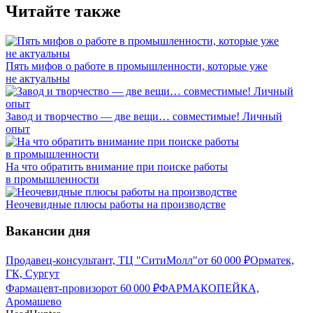
Читайте также
Пять мифов о работе в промышленности, которые уже
не актуальны
Завод и творчество — две вещи… совместимые! Личный
опыт
На что обратить внимание при поиске работы
в промышленности
Неочевидные плюсы работы на производстве
Вакансии дня
Продавец-консультант, ТЦ "СитиМолл"
от
60 000
₽
Орматек,
ГК, Сургут
Фармацевт-провизор
от
60 000
₽
ФАРМАКОПЕЙКА,
Аромашево