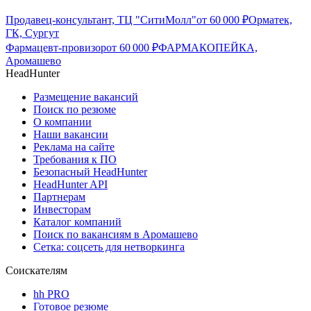
Продавец-консультант, ТЦ "СитиМолл"
от
60 000
₽
Орматек,
ГК, Сургут
Фармацевт-провизор
от
60 000
₽
ФАРМАКОПЕЙКА,
Аромашево
HeadHunter
Размещение вакансий
Поиск по резюме
О компании
Наши вакансии
Реклама на сайте
Требования к ПО
Безопасный HeadHunter
HeadHunter API
Партнерам
Инвесторам
Каталог компаний
Поиск по вакансиям в Аромашево
Сетка: соцсеть для нетворкинга
Соискателям
hh PRO
Готовое резюме