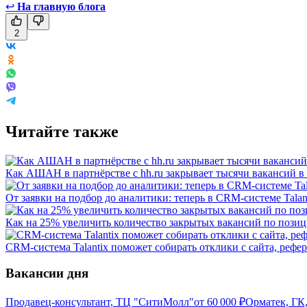
↩
На главную блога
2
Читайте также
Как АШАН в партнёрстве с hh.ru закрывает тысячи вакансий в г
От заявки на подбор до аналитики: теперь в CRM-системе Tal
Как на 25% увеличить количество закрытых вакансий по пози
CRM-система Talantix поможет собирать отклики с сайта, рефер
Вакансии дня
Продавец-консультант, ТЦ "СитиМолл"
от
60 000
₽
Орматек, ГК