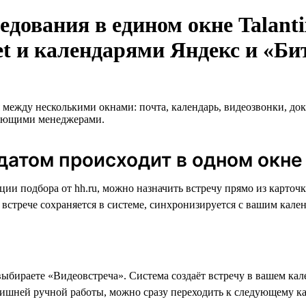
едования в едином окне Talant
et и календарями Яндекс и «Би
между несколькими окнами: почта, календарь, видеозвонки, док
мающими менеджерами.
идатом происходит в одном окне
зации подбора от hh.ru, можно назначить встречу прямо из карт
стрече сохраняется в системе, синхронизируется с вашим кален
выбираете «Видеовстреча». Система создаёт встречу в вашем кал
ишней ручной работы, можно сразу переходить к следующему ка