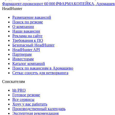
Фармацевт-провизор
от
60 000
₽
ФАРМАКОПЕЙКА, Аромашев
HeadHunter
Размещение вакансий
Поиск по резюме
О компании
Наши вакансии
Реклама на сайте
Требования к ПО
Безопасный HeadHunter
HeadHunter API
Партнерам
Инвесторам
Каталог компаний
Поиск по вакансиям в Аромашево
Сетка: соцсеть для нетворкинга
Соискателям
hh PRO
Готовое резюме
Все сервисы
Хочу у вас работать
Производственный календарь
Экспертная рекомендация