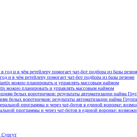
од и в чём ретейлеру помогает чат-бот подбора из базы резюме
antix можно планировать и управлять массовым наймом
циям белых воротничков: результаты автоматизации найма Груп
альной программы и через чат-ботов в единой воронке: возможно
, Сургут