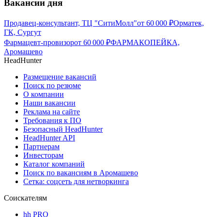
Вакансии дня
Продавец-консультант, ТЦ "СитиМолл"
от
60 000
₽
Орматек,
ГК, Сургут
Фармацевт-провизор
от
60 000
₽
ФАРМАКОПЕЙКА,
Аромашево
HeadHunter
Размещение вакансий
Поиск по резюме
О компании
Наши вакансии
Реклама на сайте
Требования к ПО
Безопасный HeadHunter
HeadHunter API
Партнерам
Инвесторам
Каталог компаний
Поиск по вакансиям в Аромашево
Сетка: соцсеть для нетворкинга
Соискателям
hh PRO