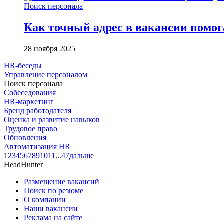
Поиск персонала
Как точный адрес в вакансии помог
28 ноября 2025
HR-беседы
Управление персоналом
Поиск персонала
Собеседования
HR-маркетинг
Бренд работодателя
Оценка и развитие навыков
Трудовое право
Обновления
Автоматизация HR
1
2
3
4
5
6
7
8
9
10
11
...
47
дальше
HeadHunter
Размещение вакансий
Поиск по резюме
О компании
Наши вакансии
Реклама на сайте