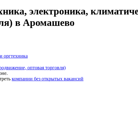
хника, электроника, климатиче
вля) в Аромашево
и оргтехника
родвижение, оптовая торговля)
оне.
треть
компании без открытых вакансий