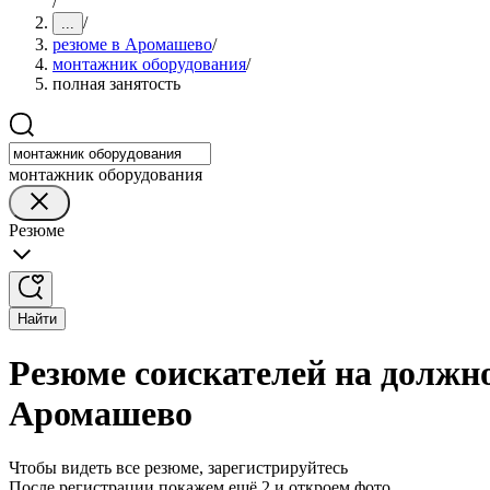
/
/
...
резюме в Аромашево
/
монтажник оборудования
/
полная занятость
монтажник оборудования
Резюме
Найти
Резюме соискателей на должн
Аромашево
Чтобы видеть все резюме, зарегистрируйтесь
После регистрации покажем ещё 2 и откроем фото