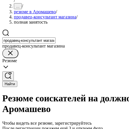
/
/
...
резюме в Аромашево
/
продавец-консультант магазина
/
полная занятость
продавец-консультант магазина
Резюме
Найти
Резюме соискателей на должно
Аромашево
Чтобы видеть все резюме, зарегистрируйтесь
После регистрации покажем ещё 3 и откроем фото