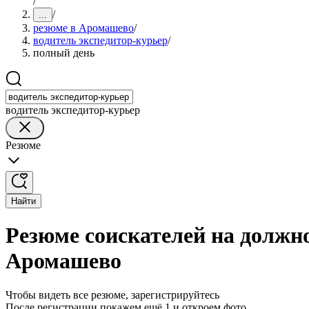
/
/
...
резюме в Аромашево
/
водитель экспедитор-курьер
/
полный день
водитель экспедитор-курьер
Резюме
Найти
Резюме соискателей на должно
Аромашево
Чтобы видеть все резюме, зарегистрируйтесь
После регистрации покажем ещё 1 и откроем фото