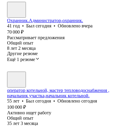
Охранник.Администратор-охранник.
41
год
•
Был
сегодня
•
Обновлено
вчера
70 000
₽
Рассматривает предложения
Общий опыт
8
лет
2
месяца
Другие резюме
Ещё 1 резюме
оператор котельной, мастер тепловодоснабжения ,
начальник участка,начальник котельной.
55
лет
•
Был
сегодня
•
Обновлено
сегодня
100 000
₽
Активно ищет работу
Общий опыт
35
лет
3
месяца