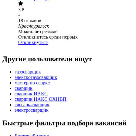
3.8
•
18
отзывов
Красноуральск
Можно без резюме
Откликнитесь среди первых
Откликнуться
Другие пользователи ищут
газосварщик
электрогазосварщик
мастер по сварке
сварщик
сварщик НАКС
сварщик НАКС ОХНВП
слесарь-сварщик
электросварщик
Быстрые фильтры подбора вакансий
Вахтовый метод