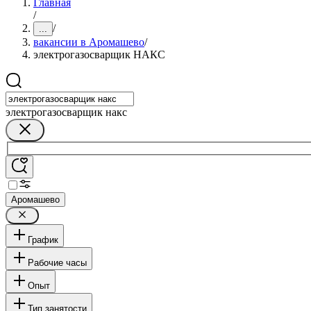
Главная
/
/
...
вакансии в Аромашево
/
электрогазосварщик НАКС
электрогазосварщик накс
Аромашево
График
Рабочие часы
Опыт
Тип занятости