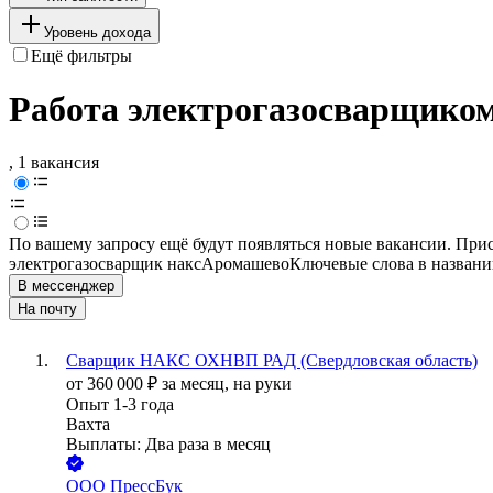
Уровень дохода
Ещё фильтры
Работа электрогазосварщик
, 1 вакансия
По вашему запросу ещё будут появляться новые вакансии. При
электрогазосварщик накс
Аромашево
Ключевые слова в названи
В мессенджер
На почту
Сварщик НАКС ОХНВП РАД (Свердловская область)
от
360 000
₽
за месяц,
на руки
Опыт 1-3 года
Вахта
Выплаты: Два раза в месяц
ООО
ПрессБук