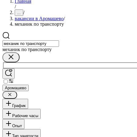
Главная
/
/
...
вакансии в Аромашево
/
механик по транспорту
механик по транспорту
Аромашево
График
Рабочие часы
Опыт
Тип занятости