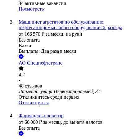
34
активные вакансии
Посмотреть
Машинист агрегатов по обслуживанию
нефтегазопромыслового оборудования 6 разряда
от
166 570
₽
за месяц,
на руки
Без опыта
Вахта
Выплаты: Два раза в месяц
АО
Спецнефтетранс
4.2
•
48
отзывов
Лангепас, улица Первостроителей, 31
Откликнитесь среди первых
Откликнуться
Фармацевт-провизор
от
60 000
₽
за месяц,
до вычета налогов
Без опыта