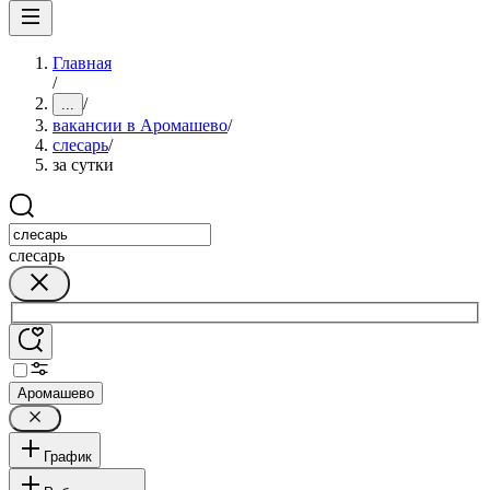
Главная
/
/
...
вакансии в Аромашево
/
слесарь
/
за сутки
слесарь
Аромашево
График