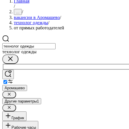
Главная
/
/
...
вакансии в Аромашево
/
технолог одежды
/
от прямых работодателей
технолог одежды
Аромашево
Другие параметры
1
График
Рабочие часы