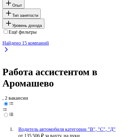
Опыт
Тип занятости
Уровень дохода
Ещё фильтры
Найдено
15
компаний
Работа ассистентом в
Аромашево
, 2 вакансии
Водитель автомобиля категории "В", "С", "Д"
от
135 506
₽
за вахту,
на руки