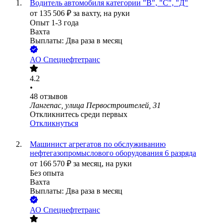
Водитель автомобиля категории "В", "С", "Д"
от
135 506
₽
за вахту,
на руки
Опыт 1-3 года
Вахта
Выплаты: Два раза в месяц
АО
Спецнефтетранс
4.2
•
48
отзывов
Лангепас, улица Первостроителей, 31
Откликнитесь среди первых
Откликнуться
Машинист агрегатов по обслуживанию
нефтегазопромыслового оборудования 6 разряда
от
166 570
₽
за месяц,
на руки
Без опыта
Вахта
Выплаты: Два раза в месяц
АО
Спецнефтетранс