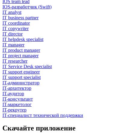
IOS team lead
IOS-разработчик (Swift)
IT analyst
IT business partner
IT coordinator
IT copywriter
IT director
IT helpdesk specialist
IT manager
IT product manager
IT project manager
IT researcher
IT Service Desk specialist
IT support engineer
IT support specialist
IT-администратор
IT-архитектор
IT-аудитор
IT-консультант
IT-маркетолог
IT-рекрутер
IT-специалист технической поддержки
Скачайте приложение