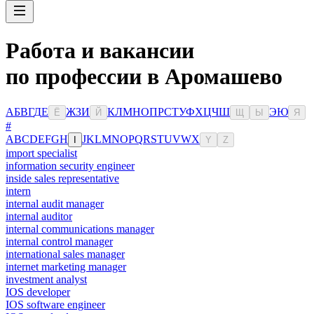
Работа и вакансии
по профессии в Аромашево
А
Б
В
Г
Д
Е
Ж
З
И
К
Л
М
Н
О
П
Р
С
Т
У
Ф
Х
Ц
Ч
Ш
Э
Ю
Ё
Й
Щ
Ы
Я
#
A
B
C
D
E
F
G
H
J
K
L
M
N
O
P
Q
R
S
T
U
V
W
X
I
Y
Z
import specialist
information security engineer
inside sales representative
intern
internal audit manager
internal auditor
internal communications manager
internal control manager
international sales manager
internet marketing manager
investment analyst
IOS developer
IOS software engineer