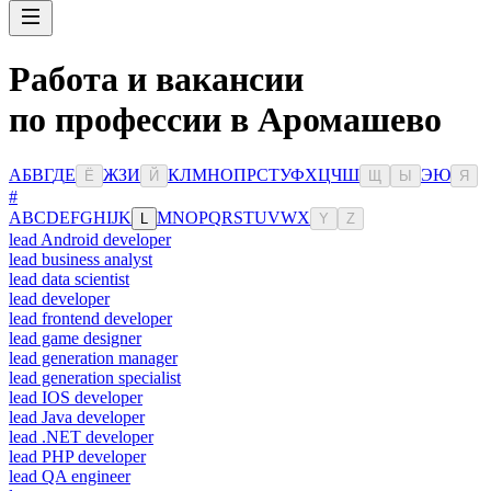
Работа и вакансии
по профессии в Аромашево
А
Б
В
Г
Д
Е
Ж
З
И
К
Л
М
Н
О
П
Р
С
Т
У
Ф
Х
Ц
Ч
Ш
Э
Ю
Ё
Й
Щ
Ы
Я
#
A
B
C
D
E
F
G
H
I
J
K
M
N
O
P
Q
R
S
T
U
V
W
X
L
Y
Z
lead Android developer
lead business analyst
lead data scientist
lead developer
lead frontend developer
lead game designer
lead generation manager
lead generation specialist
lead IOS developer
lead Java developer
lead .NET developer
lead PHP developer
lead QA engineer