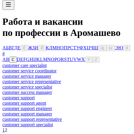
Работа и вакансии
по профессии в Аромашево
А
Б
В
Г
Д
Е
Ж
З
И
К
Л
М
Н
О
П
Р
С
Т
У
Ф
Х
Ц
Ч
Ш
Э
Ю
Ё
Й
Щ
Ы
Я
#
A
B
D
E
F
G
H
I
J
K
L
M
N
O
P
Q
R
S
T
U
V
W
X
C
Y
Z
customer care specialist
customer service coordinator
customer service manager
customer service representative
customer service specialist
customer success manager
customer support
customer support agent
customer support engineer
customer support manager
customer support representative
customer support specialist
1
2