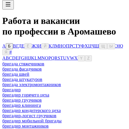
Работа и вакансии
по профессии в Аромашево
А
В
Г
Д
Е
Ж
З
И
К
Л
М
Н
О
П
Р
С
Т
У
Ф
Х
Ц
Ч
Ш
Э
Ю
Б
Ё
Й
Щ
Ы
#
Я
A
B
C
D
E
F
G
H
I
J
K
L
M
N
O
P
Q
R
S
T
U
V
W
X
Y
Z
бригада стяжечников
бригада фасадчиков
бригада швей
бригада штукатуров
бригада электромонтажников
бригадир
бригадир горячего цеха
бригадир грузчиков
бригадир клининга
бригадир кондитерского цеха
бригадир-логист грузчиков
бригадир мобильной бригады
бригадир монтажников