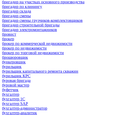
бригадир на участках основного производства
бригадир по клинингу
бригадир склада
бригадир смены
бригадир смены грузчиков-комплектовщиков
бригадир строительной бригады
бригадир электромонтажников
бровист
брокер
брокер по коммерческой недвижимости
брокер по недвижимости
брокер по торговой недвижимости
брошюровщик
бункеровщик
бурильщик
бурильщик капитального ремонта скважин
бурильщик КРС
буровая бригада
буровой мастер
буфетчик
бухгалтер
бухгалтер 1C
бухгалтер SAP
бухгалтер-администратор
бухгалтер-аналитик