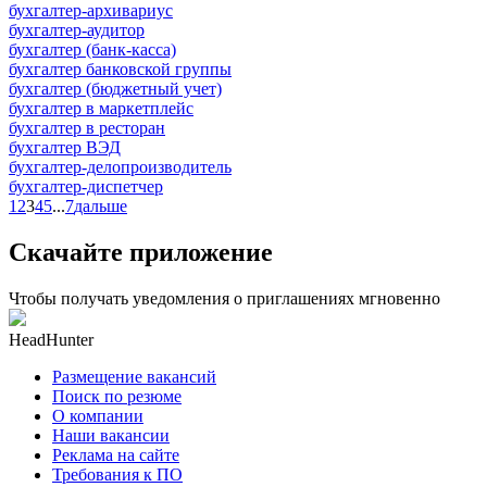
бухгалтер-архивариус
бухгалтер-аудитор
бухгалтер (банк-касса)
бухгалтер банковской группы
бухгалтер (бюджетный учет)
бухгалтер в маркетплейс
бухгалтер в ресторан
бухгалтер ВЭД
бухгалтер-делопроизводитель
бухгалтер-диспетчер
1
2
3
4
5
...
7
дальше
Скачайте приложение
Чтобы получать уведомления о приглашениях мгновенно
HeadHunter
Размещение вакансий
Поиск по резюме
О компании
Наши вакансии
Реклама на сайте
Требования к ПО