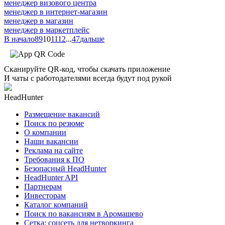
менеджер визового центра
менеджер в интернет-магазин
менеджер в магазин
менеджер в маркетплейс
В начало
8
9
10
11
12
...
47
дальше
Сканируйте QR-код, чтобы скачать приложение
И чаты с работодателями всегда будут под рукой
HeadHunter
Размещение вакансий
Поиск по резюме
О компании
Наши вакансии
Реклама на сайте
Требования к ПО
Безопасный HeadHunter
HeadHunter API
Партнерам
Инвесторам
Каталог компаний
Поиск по вакансиям в Аромашево
Сетка: соцсеть для нетворкинга