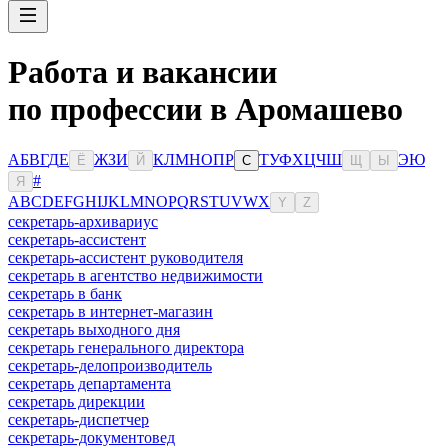
Работа и вакансии
по профессии в Аромашево
А
Б
В
Г
Д
Е
Ж
З
И
К
Л
М
Н
О
П
Р
Т
У
Ф
Х
Ц
Ч
Ш
Э
Ю
Ё
Й
С
Щ
Ы
#
Я
A
B
C
D
E
F
G
H
I
J
K
L
M
N
O
P
Q
R
S
T
U
V
W
X
Y
Z
секретарь-архивариус
секретарь-ассистент
секретарь-ассистент руководителя
секретарь в агентство недвижимости
секретарь в банк
секретарь в интернет-магазин
секретарь выходного дня
секретарь генерального директора
секретарь-делопроизводитель
секретарь департамента
секретарь дирекции
секретарь-диспетчер
секретарь-документовед