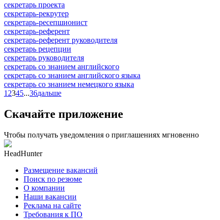
секретарь проекта
секретарь-рекрутер
секретарь-ресепшионист
секретарь-референт
секретарь-референт руководителя
секретарь рецепции
секретарь руководителя
секретарь со знанием английского
секретарь со знанием английского языка
секретарь со знанием немецкого языка
1
2
3
4
5
...
36
дальше
Скачайте приложение
Чтобы получать уведомления о приглашениях мгновенно
HeadHunter
Размещение вакансий
Поиск по резюме
О компании
Наши вакансии
Реклама на сайте
Требования к ПО