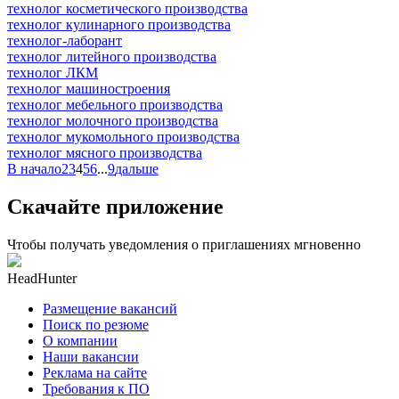
технолог косметического производства
технолог кулинарного производства
технолог-лаборант
технолог литейного производства
технолог ЛКМ
технолог машиностроения
технолог мебельного производства
технолог молочного производства
технолог мукомольного производства
технолог мясного производства
В начало
2
3
4
5
6
...
9
дальше
Скачайте приложение
Чтобы получать уведомления о приглашениях мгновенно
HeadHunter
Размещение вакансий
Поиск по резюме
О компании
Наши вакансии
Реклама на сайте
Требования к ПО