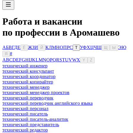
Работа и вакансии
по профессии в Аромашево
А
Б
В
Г
Д
Е
Ж
З
И
К
Л
М
Н
О
П
Р
С
У
Ф
Х
Ц
Ч
Ш
Э
Ю
Ё
Й
Т
Щ
Ы
#
Я
A
B
C
D
E
F
G
H
I
J
K
L
M
N
O
P
Q
R
S
T
U
V
W
X
Y
Z
технический инженер
технический консультант
технический координатор
технический копирайтер
технический менеджер
технический менеджер проектов
технический переводчик
технический переводчик английского языка
технический персонал
технический писатель
технический писатель-аналитик
технический представитель
технический редактор